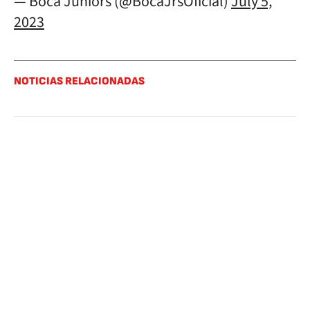
— Boca Juniors (@BocaJrsOficial)
July 5,
2023
NOTICIAS RELACIONADAS