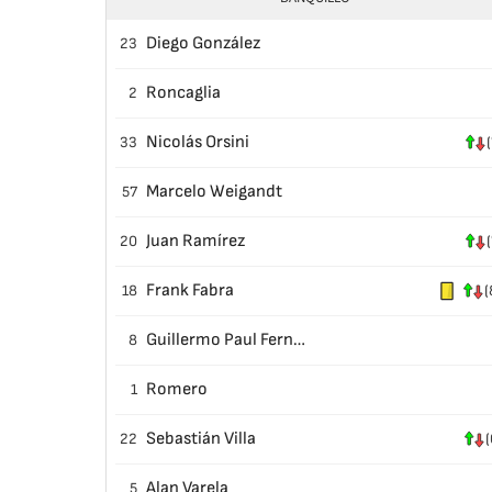
Diego González
23
Roncaglia
2
Nicolás Orsini
33
(
Marcelo Weigandt
57
Juan Ramírez
20
(
Frank Fabra
18
(
Guillermo Paul Fernandez
8
Romero
1
Sebastián Villa
22
(
Alan Varela
5