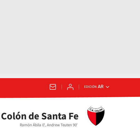
AR
EDICIÓN
Colón de Santa Fe
Ramón Ábila 0',
Andrew Teuten 90'