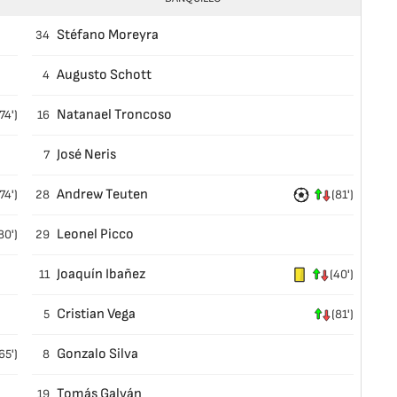
Stéfano Moreyra
34
Augusto Schott
4
Natanael Troncoso
74')
16
José Neris
7
Andrew Teuten
74')
28
(81')
Leonel Picco
80')
29
Joaquín Ibañez
11
(40')
Cristian Vega
5
(81')
Gonzalo Silva
65')
8
Tomás Galván
19