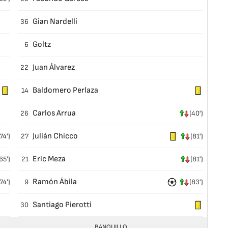
Gian Nardelli
36
Goltz
6
Juan Álvarez
22
Baldomero Perlaza
14
Carlos Arrua
26
(40')
Julián Chicco
74')
27
(81')
Eric Meza
65')
21
(81')
Ramón Ábila
74')
9
(83')
Santiago Pierotti
30
BANQUILLO