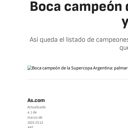
Boca campeón d
y
Así queda el listado de campeone
qu
As.com
Actualizado
a
1 de
marzo de
2023 23:13
ART