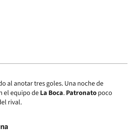
ido al anotar tres goles. Una noche de
n el equipo de
La Boca
.
Patronato
poco
l rival.
ina