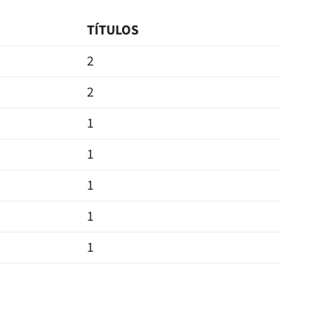
TÍTULOS
2
2
1
1
1
1
1