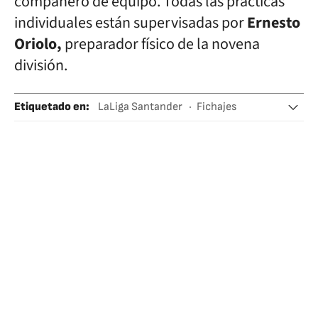
compañero de equipo. Todas las prácticas
individuales están supervisadas por
Ernesto
Oriolo,
preparador físico de la novena
división.
Etiquetado en
:
LaLiga Santander
Fichajes
Marcelo Gallardo
River Plate
AFA
Liga Profesional de Fútbol (LPF)
Copa Argentina