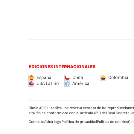
EDICIONES INTERNACIONALES
España
Chile
Colombia
USA Latino
América
Diario AS S.L. realiza una reserva expresa de las reproduccion
a tal fin de conformidad con el artículo 67.3 del Real Decreto-
Contacto
Aviso legal
Política de privacidad
Política de cookies
Con