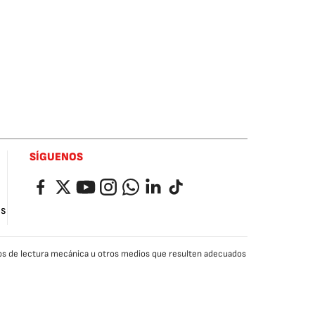
SÍGUENOS
Facebook
Twitter
YouTube
Instagram
Whatsapp
LinkedIn
TikTok
as
edios de lectura mecánica u otros medios que resulten adecuados