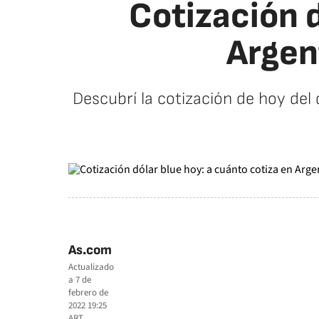
Cotización d
Argent
Descubrí la cotización de hoy del 
As.com
Actualizado
a
7 de
febrero de
2022 19:25
ART