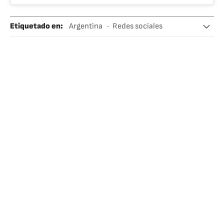
Etiquetado en
:
Argentina
Redes sociales
Sudamérica
Latinoamérica
América
Internet
Telecomunicaciones
Espectáculos
Comunicaciones