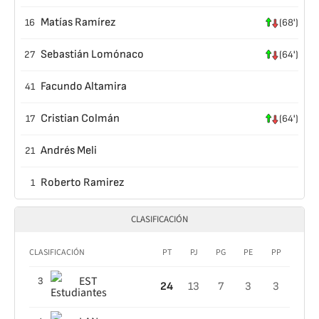
Matías Ramírez
16
(68')
Sebastián Lomónaco
27
(64')
Facundo Altamira
41
Cristian Colmán
17
(64')
Andrés Meli
21
Roberto Ramirez
1
CLASIFICACIÓN
CLASIFICACIÓN
PT
PJ
PG
PE
PP
EST
3
24
13
7
3
3