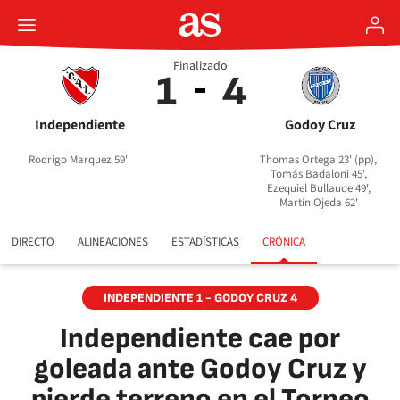
Finalizado
1
4
Independiente
Godoy Cruz
Rodrigo Marquez 59'
Thomas Ortega 23' (pp),
Tomás Badaloni 45',
Ezequiel Bullaude 49',
Martín Ojeda 62'
DIRECTO
ALINEACIONES
ESTADÍSTICAS
CRÓNICA
INDEPENDIENTE 1 - GODOY CRUZ 4
Independiente cae por
goleada ante Godoy Cruz y
pierde terreno en el Torneo