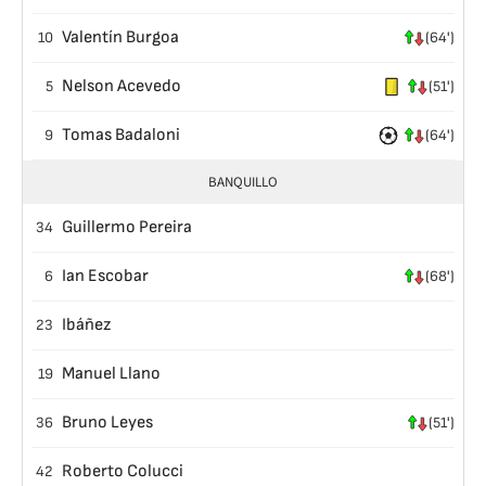
Valentín Burgoa
10
(64')
Nelson Acevedo
5
(51')
Tomas Badaloni
9
(64')
BANQUILLO
Guillermo Pereira
34
Ian Escobar
6
(68')
Ibáñez
23
Manuel Llano
19
Bruno Leyes
36
(51')
Roberto Colucci
42