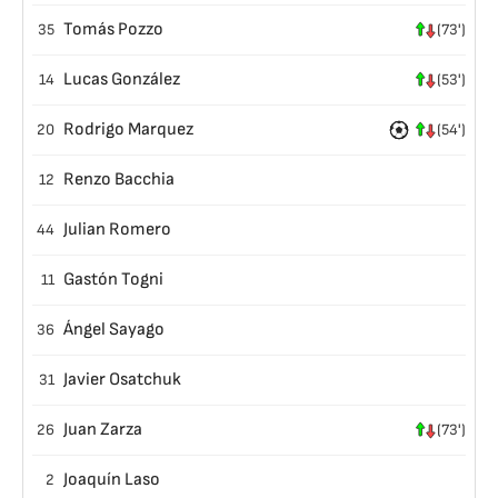
Tomás Pozzo
35
(73')
Lucas González
14
(53')
Rodrigo Marquez
20
(54')
Renzo Bacchia
12
Julian Romero
44
Gastón Togni
11
Ángel Sayago
36
Javier Osatchuk
31
Juan Zarza
26
(73')
Joaquín Laso
2