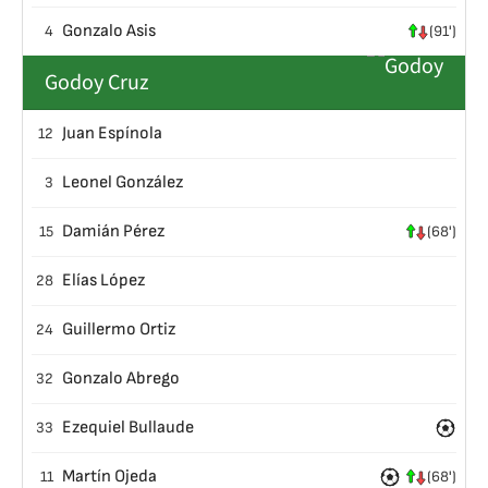
Gonzalo Asis
4
(91')
Godoy Cruz
Juan Espínola
12
Leonel González
3
Damián Pérez
15
(68')
Elías López
28
Guillermo Ortiz
24
Gonzalo Abrego
32
Ezequiel Bullaude
33
Martín Ojeda
11
(68')