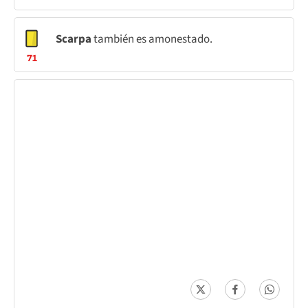
Scarpa
también es amonestado.
71