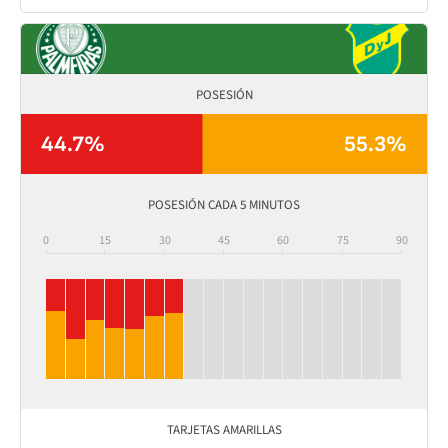
POSESIÓN
44.7%
55.3%
POSESIÓN CADA 5 MINUTOS
0
15
30
45
60
75
90
TARJETAS AMARILLAS