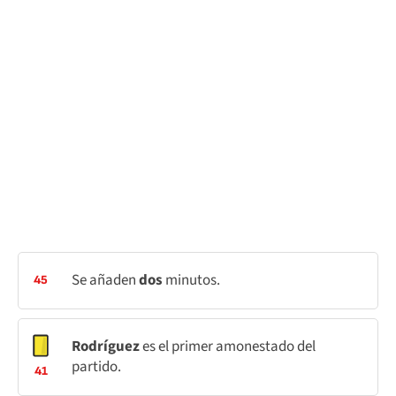
Se añaden
dos
minutos.
45
Rodríguez
es el primer amonestado del
partido.
41