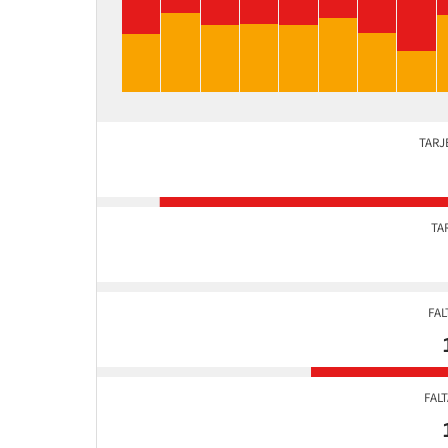
TARJ
TA
FAL
FAL