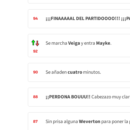
¡¡¡FINAAAAAL DEL PARTIDOOOO!!! ¡¡¡P
94
Se marcha
Veiga
y entra
Mayke
.
92
Se añaden
cuatro
minutos.
90
¡¡PERDONA BOUUU!!
Cabezazo muy claro
88
Sin prisa alguna
Weverton
para poner la 
87