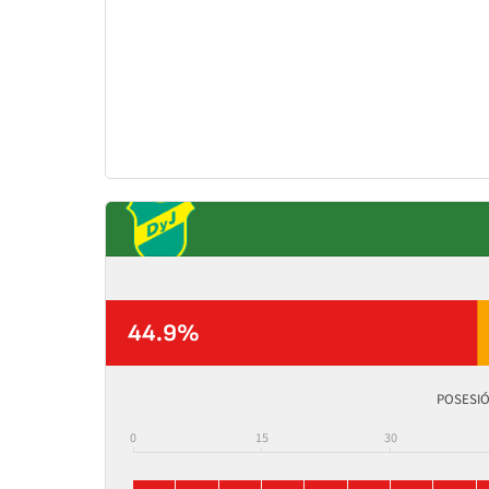
44.9%
POSESIÓ
0
15
30