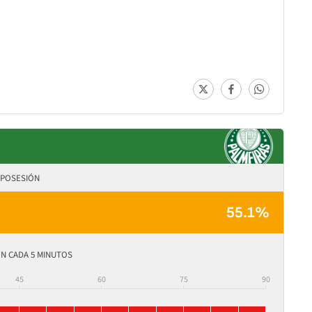
POSESIÓN
55.1%
N CADA 5 MINUTOS
45
60
75
90