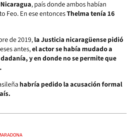
n Nicaragua
, país donde ambos habían
ito Feo. En ese entonces
Thelma tenía 16
bre de 2019,
la Justicia nicaragüense pidió
meses antes,
el actor se había mudado a
iudadanía, y en donde no se permite que
.
rasileña
habría pedido la acusación formal
aís.
MARADONA