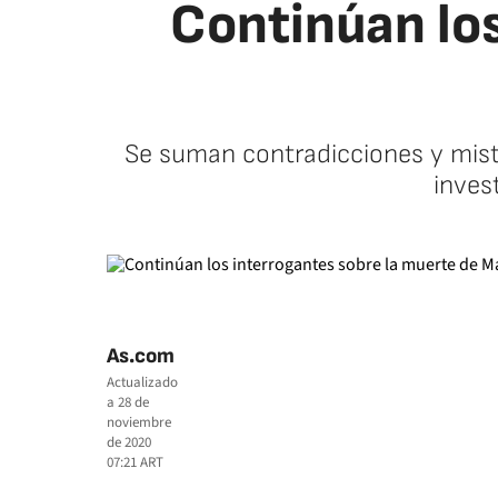
Continúan los
Se suman contradicciones y miste
inves
As.com
Actualizado
a
28 de
noviembre
de 2020
07:21
ART