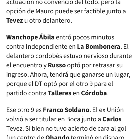
actuación no convenció del todo, pero la
opción de Mauro puede ser factible junto a
Tevez
u otro delantero.
Wanchope Ábila
entró pocos minutos
contra Independiente en
La Bombonera
. El
delantero cordobés estuvo nervioso durante
el encuentro y
Russo
optó por retrasar su
ingreso. Ahora, tendrá que ganarse un lugar,
porque el DT optó por el otro 9 para el
partido contra
Talleres
en
Córdoba
.
Ese otro 9 es
Franco
Soldano
. El ex Unión
volvió a ser titular en Boca junto a
Carlos
Tevez. Si bien no tuvo acierto de cara al gol
(un centro de
Obando
terminó en disparo