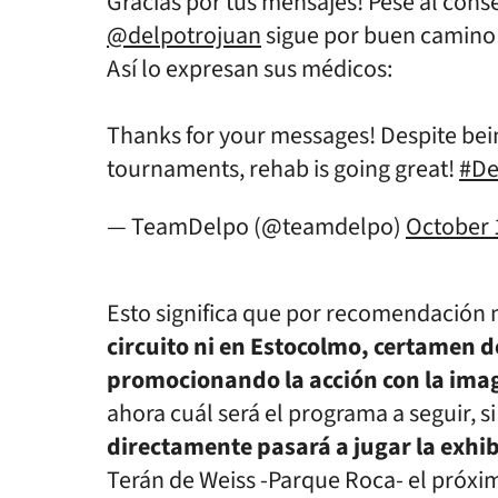
Gracias por tus mensajes! Pese al cons
@delpotrojuan
sigue por buen camino
Así lo expresan sus médicos:
Thanks for your messages! Despite bei
tournaments, rehab is going great!
#De
— TeamDelpo (@teamdelpo)
October 
Esto significa que por recomendación
circuito ni en Estocolmo, certamen d
promocionando la acción con la imag
ahora cuál será el programa a seguir, s
directamente pasará a jugar la exhi
Terán de Weiss -Parque Roca- el próxim