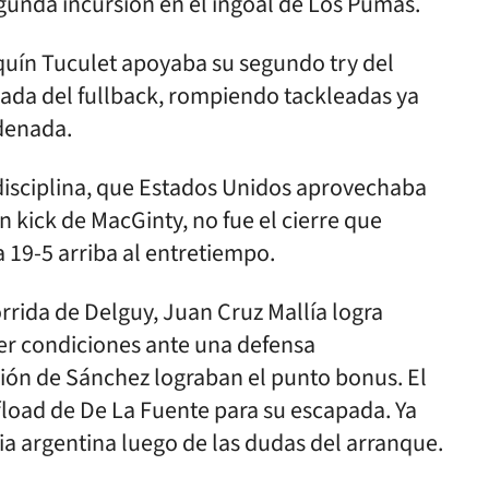
egunda incursión en el ingoal de Los Pumas.
quín Tuculet apoyaba su segundo try del
ada del fullback, rompiendo tackleadas ya
denada.
ndisciplina, que Estados Unidos aprovechaba
 kick de MacGinty, no fue el cierre que
 19-5 arriba al entretiempo.
rrida de Delguy, Juan Cruz Mallía logra
ner condiciones ante una defensa
sión de Sánchez lograban el punto bonus. El
ffload de De La Fuente para su escapada. Ya
a argentina luego de las dudas del arranque.