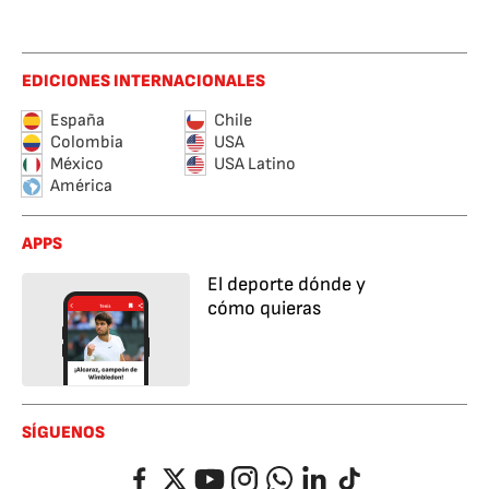
EDICIONES INTERNACIONALES
España
Chile
Colombia
USA
México
USA Latino
América
APPS
El deporte dónde y
cómo quieras
SÍGUENOS
Facebook
Twitter
YouTube
Instagram
Whatsapp
LinkedIn
TikTok