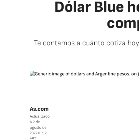
Dólar Blue ho
comp
Te contamos a cuánto cotiza hoy 
As.com
Actualizado
a
2 de
agosto de
2022 01:12
ART