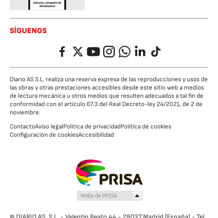
SÍGUENOS
Facebook
Twitter
YouTube
Instagram
Whatsapp
LinkedIn
TikTok
Diario AS S.L. realiza una reserva expresa de las reproducciones y usos de
las obras y otras prestaciones accesibles desde este sitio web a medios
de lectura mecánica u otros medios que resulten adecuados a tal fin de
conformidad con el artículo 67.3 del Real Decreto-ley 24/2021, de 2 de
noviembre.
Contacto
Aviso legal
Política de privacidad
Política de cookies
Configuración de cookies
Accesibilidad
© DIARIO AS, S.L. - Valentín Beato 44 - 28037 Madrid [España] - Tel.