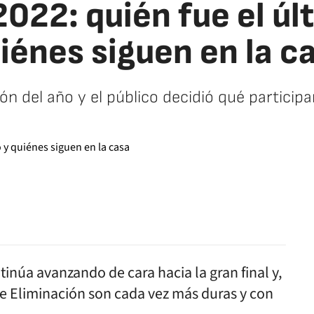
22: quién fue el úl
iénes siguen en la c
ión del año y el público decidió qué particip
facebook
twitter
whatsapp
núa avanzando de cara hacia la gran final y,
de Eliminación son cada vez más duras y con