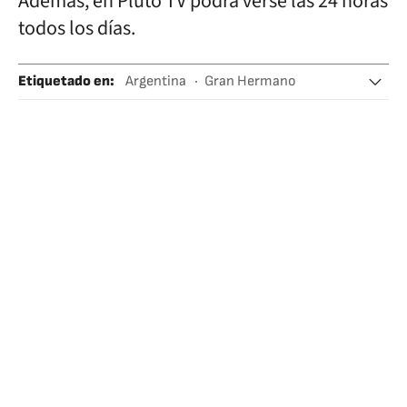
Además, en Pluto TV podrá verse las 24 horas
todos los días.
Etiquetado en
:
Argentina
Gran Hermano
Televisión
Reality show
Famosos