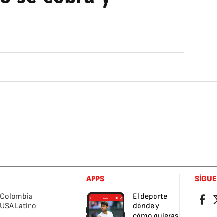
APPS
SÍGU
Colombia
El deporte
Facebo
Tw
USA Latino
dónde y
cómo quieras