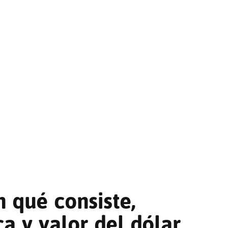
n qué consiste,
a y valor del dólar