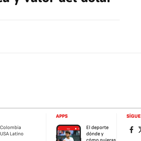
APPS
SÍGU
Colombia
El deporte
Facebo
Tw
USA Latino
dónde y
cómo quieras