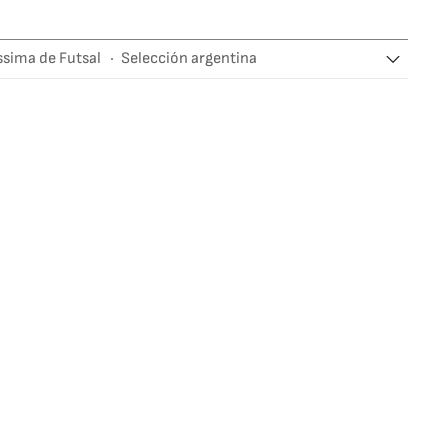
ssima de Futsal
Selección argentina
ola
UEFA
Conmebol