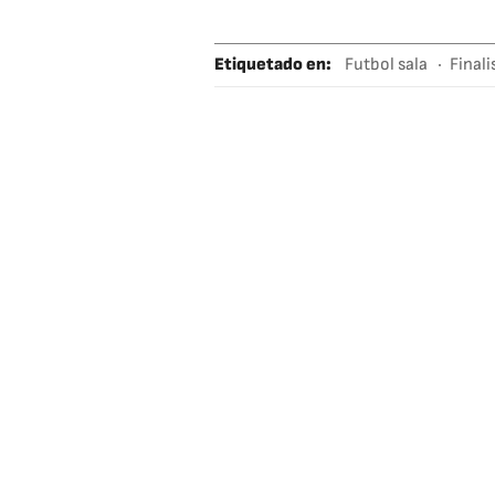
Etiquetado en
:
Futbol sala
Finali
Selección españ