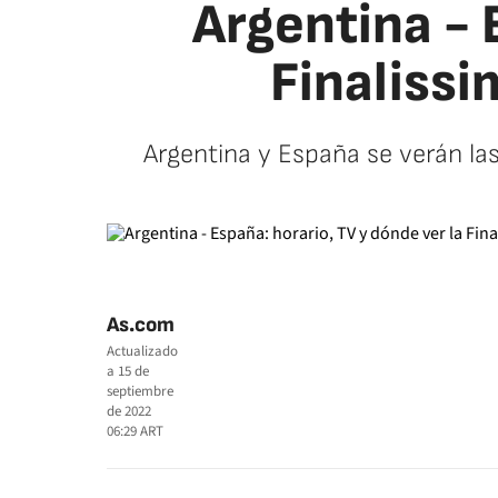
Argentina - 
Finalissi
Argentina y España se verán las 
As.com
Actualizado
a
15 de
septiembre
de 2022
06:29
ART