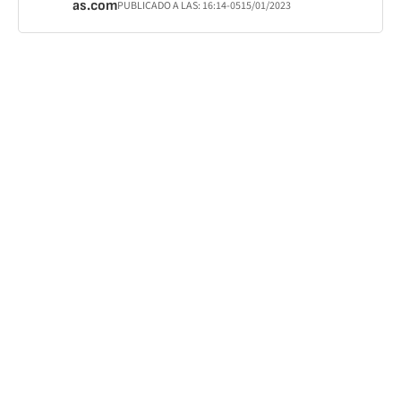
as.com
PUBLICADO A LAS:
16:14
-05
15/01/2023