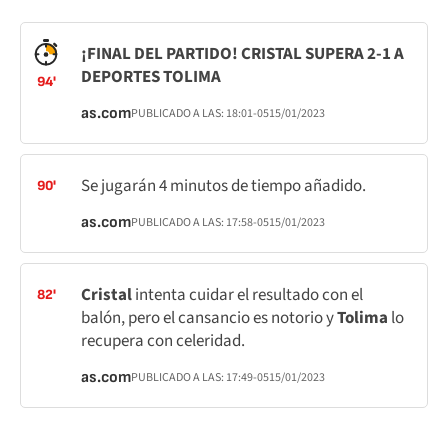
¡FINAL DEL PARTIDO! CRISTAL SUPERA 2-1 A
DEPORTES TOLIMA
94'
as.com
PUBLICADO A LAS:
18:01
-05
15/01/2023
Se jugarán 4 minutos de tiempo añadido.
90'
as.com
PUBLICADO A LAS:
17:58
-05
15/01/2023
Cristal
intenta cuidar el resultado con el
82'
balón, pero el cansancio es notorio y
Tolima
lo
recupera con celeridad.
as.com
PUBLICADO A LAS:
17:49
-05
15/01/2023