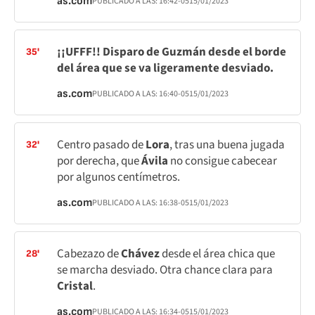
as.com
PUBLICADO A LAS:
16:42
-05
15/01/2023
¡¡UFFF!! Disparo de Guzmán desde el borde
35'
del área que se va ligeramente desviado.
as.com
PUBLICADO A LAS:
16:40
-05
15/01/2023
Centro pasado de
Lora
, tras una buena jugada
32'
por derecha, que
Ávila
no consigue cabecear
por algunos centímetros.
as.com
PUBLICADO A LAS:
16:38
-05
15/01/2023
Cabezazo de
Chávez
desde el área chica que
28'
se marcha desviado. Otra chance clara para
Cristal
.
as.com
PUBLICADO A LAS:
16:34
-05
15/01/2023