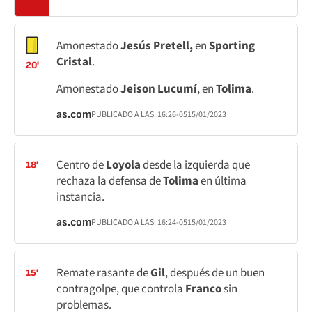
Amonestado
Jesús Pretell,
en
Sporting
Cristal
.
20'
Amonestado
Jeison Lucumí
, en
Tolima
.
as.com
PUBLICADO A LAS:
16:26
-05
15/01/2023
Centro de
Loyola
desde la izquierda que
18'
rechaza la defensa de
Tolima
en última
instancia.
as.com
PUBLICADO A LAS:
16:24
-05
15/01/2023
Remate rasante de
Gil
, después de un buen
15'
contragolpe, que controla
Franco
sin
problemas.