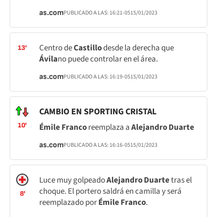
as.com
PUBLICADO A LAS:
16:21
-05
15/01/2023
Centro de
Castillo
desde la derecha que
13'
Ávila
no puede controlar en el área.
as.com
PUBLICADO A LAS:
16:19
-05
15/01/2023
CAMBIO EN SPORTING CRISTAL
10'
Émile Franco
reemplaza a
Alejandro Duarte
as.com
PUBLICADO A LAS:
16:16
-05
15/01/2023
Luce muy golpeado
Alejandro Duarte
tras el
choque. El portero saldrá en camilla y será
8'
reemplazado por
Émile Franco
.