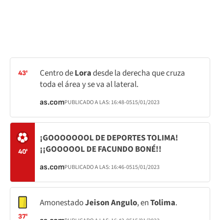
Centro de
Lora
desde la derecha que cruza
43'
toda el área y se va al lateral.
as.com
PUBLICADO A LAS:
16:48
-05
15/01/2023
¡GOOOOOOOL DE DEPORTES TOLIMA!
¡¡GOOOOOL DE FACUNDO BONÉ!!
40'
as.com
PUBLICADO A LAS:
16:46
-05
15/01/2023
Amonestado
Jeison Angulo
, en
Tolima
.
37'