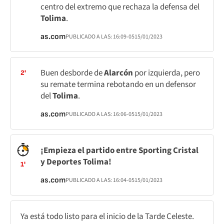
centro del extremo que rechaza la defensa del
Tolima
.
as.com
PUBLICADO A LAS:
16:09
-05
15/01/2023
Buen desborde de
Alarcón
por izquierda, pero
2'
su remate termina rebotando en un defensor
del
Tolima
.
as.com
PUBLICADO A LAS:
16:06
-05
15/01/2023
¡Empieza el partido entre Sporting Cristal
y Deportes Tolima!
1'
as.com
PUBLICADO A LAS:
16:04
-05
15/01/2023
Ya está todo listo para el inicio de la Tarde Celeste.