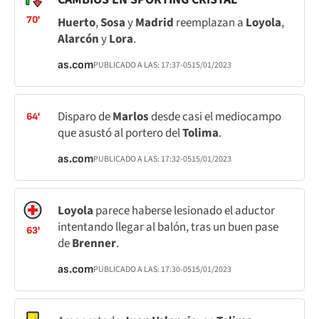
70'
Huerto
,
Sosa
y
Madrid
reemplazan a
Loyola
,
Alarcón
y
Lora
.
as.com
PUBLICADO A LAS:
17:37
-05
15/01/2023
Disparo de
Marlos
desde casi el mediocampo
64'
que asustó al portero del
Tolima
.
as.com
PUBLICADO A LAS:
17:32
-05
15/01/2023
Loyola
parece haberse lesionado el aductor
intentando llegar al balón, tras un buen pase
63'
de
Brenner
.
as.com
PUBLICADO A LAS:
17:30
-05
15/01/2023