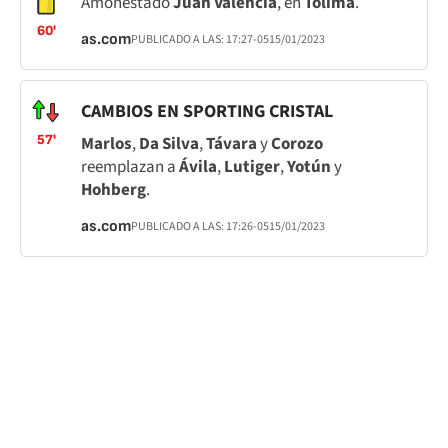
Amonestado
Juan Valencia
, en
Tolima
.
60'
as.com
PUBLICADO A LAS:
17:27
-05
15/01/2023
CAMBIOS EN SPORTING CRISTAL
57'
Marlos
,
Da Silva
,
Távara
y
Corozo
reemplazan a
Ávila
,
Lutiger
,
Yotún
y
Hohberg
.
as.com
PUBLICADO A LAS:
17:26
-05
15/01/2023