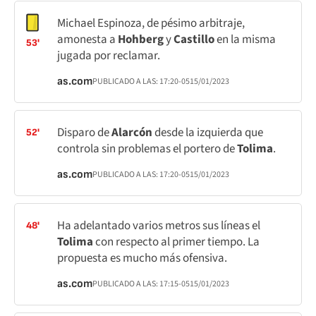
Michael Espinoza, de pésimo arbitraje,
amonesta a
Hohberg
y
Castillo
en la misma
53'
jugada por reclamar.
as.com
PUBLICADO A LAS:
17:20
-05
15/01/2023
Disparo de
Alarcón
desde la izquierda que
52'
controla sin problemas el portero de
Tolima
.
as.com
PUBLICADO A LAS:
17:20
-05
15/01/2023
Ha adelantado varios metros sus líneas el
48'
Tolima
con respecto al primer tiempo. La
propuesta es mucho más ofensiva.
as.com
PUBLICADO A LAS:
17:15
-05
15/01/2023