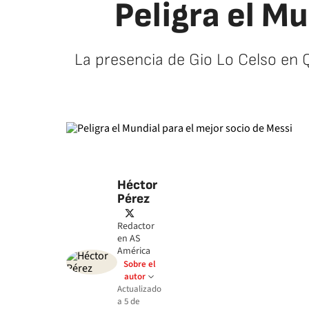
Peligra el Mu
La presencia de Gio Lo Celso en Qa
Héctor
Pérez
twitter
Redactor
en AS
América
Sobre el
autor
Actualizado
a
5 de