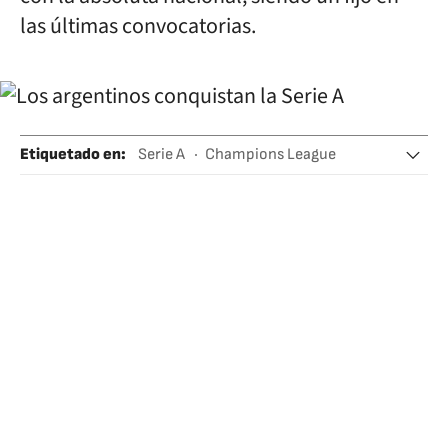
las últimas convocatorias.
Etiquetado en
:
Serie A
Champions League
Copa Italia
Lautaro Martínez
Paulo Dybala
Fiorentina
Inter Milan
Juventus
Nehuén Pérez