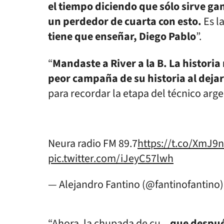
el tiempo diciendo que sólo sirve ga
un perdedor de cuarta con esto.
Es l
tiene que enseñar, Diego Pablo
”.
“
Mandaste a River a la B. La historia 
peor campaña de su historia al dejar
para recordar la etapa del técnico arge
Neura radio FM 89.7
https://t.co/XmJ
pic.twitter.com/iJeyC57lwh
— Alejandro Fantino (@fantinofantino
“Ahora, la chupada de cu...
que despué