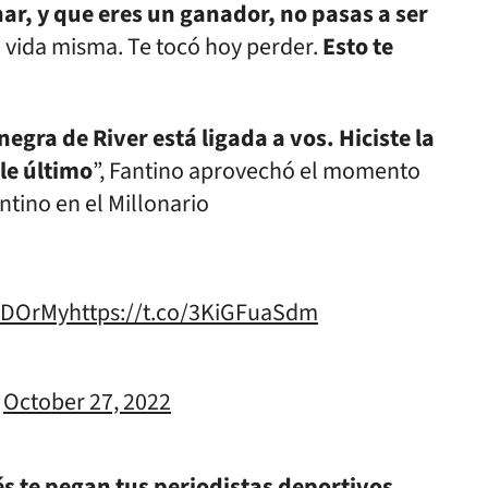
nar, y que eres un ganador, no pasas a ser
a vida misma. Te tocó hoy perder.
Esto te
negra de River está ligada a vos. Hiciste la
le último
”, Fantino aprovechó el momento
ntino en el Millonario
9nDOrMy
https://t.co/3KiGFuaSdm
)
October 27, 2022
s te pegan tus periodistas deportivos,