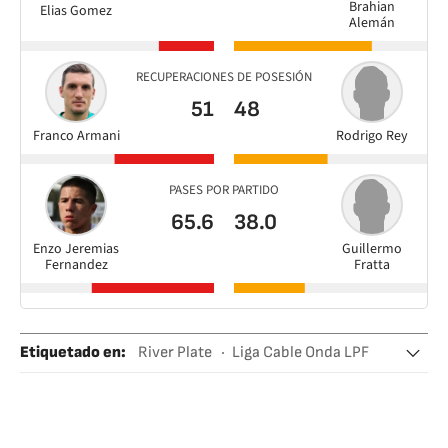
Brahian
Elias Gomez
Alemán
RECUPERACIONES DE POSESIÓN
51
48
Franco Armani
Rodrigo Rey
PASES POR PARTIDO
65.6
38.0
Enzo Jeremias
Guillermo
Fernandez
Fratta
Etiquetado en
:
River Plate
Liga Cable Onda LPF
Argentina
Fútbol
La Plata