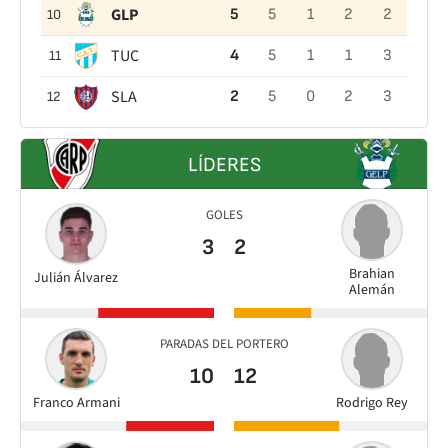
GLP
5
5
1
2
2
10
TUC
4
5
1
1
3
11
SLA
2
5
0
2
3
12
LÍDERES
GOLES
3
2
Brahian
Julián Álvarez
Alemán
PARADAS DEL PORTERO
10
12
Franco Armani
Rodrigo Rey