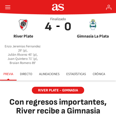
Finalizado
4
0
River Plate
Gimnasia La Plata
Enzo Jeremias Fernandez
29' (p),
Julián Álvarez 45' (p),
Juan Quintero 71' (p),
Braian Romero 89'
PREVIA
DIRECTO
ALINEACIONES
ESTADÍSTICAS
CRÓNICA
RIVER PLATE - GIMNASIA
Con regresos importantes,
River recibe a Gimnasia