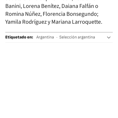
Banini, Lorena Benítez, Daiana Falfán o
Romina Núñez, Florencia Bonsegundo;
Yamila Rodríguez y Mariana Larroquette.
Etiquetado en
:
Argentina
Selección argentina
Selección argentina fútbol
Fútbol femenino
Mundial Australia/Nueva Zelanda 2023 Fú