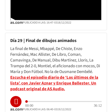
as.com
PUBLICADO A LAS:
16:47
-03
18/12/2022
Día 29 | Final de dibujos animados
La final de Messi, Mbappé, De Chiste, Enzo
Fernández, Mac Allister, De Libro, Coman,
Camavinga, De Manual, Dibu Martínez, Lloris, La
Trampa del 2-0, Montiel, el aficionado con mocos, Di
María y Don Fútbol. No la de Ousmane Dembélé.
Escucha el episodio diario de ‘Los últimos de la
lista’, con Javier Aznar y Enrique Ballester. Un
podcast original de AS Audio.
00:00
36:12
as.com
PUBLICADO A LAS:
06:40
-03
19/12/2022