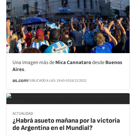
Una imagen más de
Mica Cannataro
desde
Buenos
Aires
.
as.com
PUBLICADO A LAS:
19:43
-03
18/12/2022
ACTUALIDAD
¿Habrá asueto mañana por la victoria
de Argentina en el Mundial?