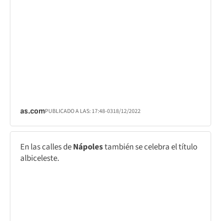
as.com
PUBLICADO A LAS:
17:48
-03
18/12/2022
En las calles de
Nápoles
también se celebra el título
albiceleste.