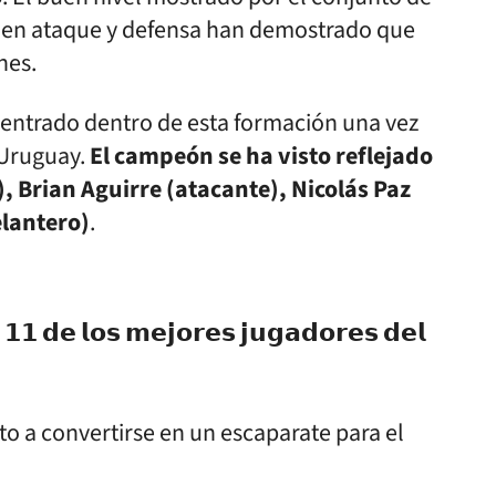
o en ataque y defensa han demostrado que
nes.
 entrado dentro de esta formación una vez
 Uruguay.
El campeón se ha visto reflejado
), Brian Aguirre (atacante), Nicolás Paz
lantero)
.
𝟭𝟭 𝗱𝗲 𝗹𝗼𝘀 𝗺𝗲𝗷𝗼𝗿𝗲𝘀 𝗷𝘂𝗴𝗮𝗱𝗼𝗿𝗲𝘀 𝗱𝗲𝗹
to a convertirse en un escaparate para el