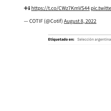
➕ℹ️
https://t.co/CWz7KmVS44
pic.twit
— COTIF (@Cotif)
August 8, 2022
Etiquetado en
:
Selección argentina
Javier Maschera