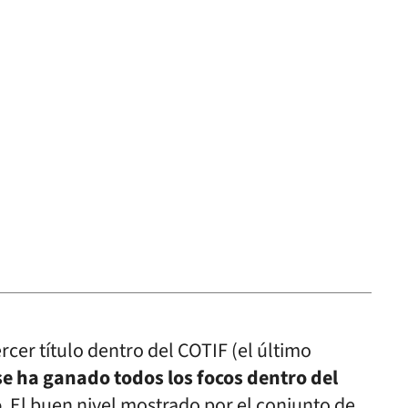
cer título dentro del COTIF (el último
se ha ganado todos los focos dentro del
o
. El buen nivel mostrado por el conjunto de