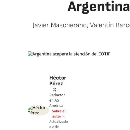
Argentina
Javier Mascherano, Valentín Barc
Héctor
Pérez
twitter
Redactor
en AS
América
Sobre el
autor
Actualizado
a
8 de