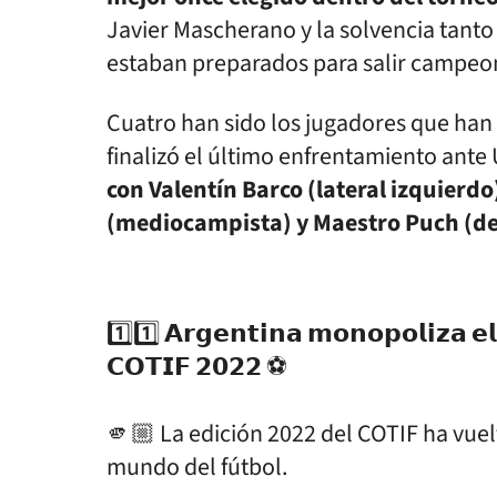
Javier Mascherano y la solvencia tant
estaban preparados para salir campeo
Cuatro han sido los jugadores que han
finalizó el último enfrentamiento ante
con Valentín Barco (lateral izquierdo
(mediocampista) y Maestro Puch (de
1️⃣1️⃣ 𝗔𝗿𝗴𝗲𝗻𝘁𝗶𝗻𝗮 𝗺𝗼𝗻𝗼𝗽𝗼𝗹𝗶𝘇𝗮 𝗲𝗹 
𝗖𝗢𝗧𝗜𝗙 𝟮𝟬𝟮𝟮 ⚽
🫵🏼 La edición 2022 del COTIF ha vuel
mundo del fútbol.