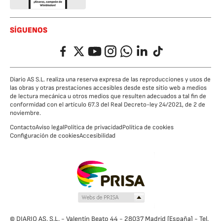
SÍGUENOS
Facebook
Twitter
YouTube
Instagram
Whatsapp
LinkedIn
TikTok
Diario AS S.L. realiza una reserva expresa de las reproducciones y usos de
las obras y otras prestaciones accesibles desde este sitio web a medios
de lectura mecánica u otros medios que resulten adecuados a tal fin de
conformidad con el artículo 67.3 del Real Decreto-ley 24/2021, de 2 de
noviembre.
Contacto
Aviso legal
Política de privacidad
Política de cookies
Configuración de cookies
Accesibilidad
© DIARIO AS, S.L. - Valentín Beato 44 - 28037 Madrid [España] - Tel.