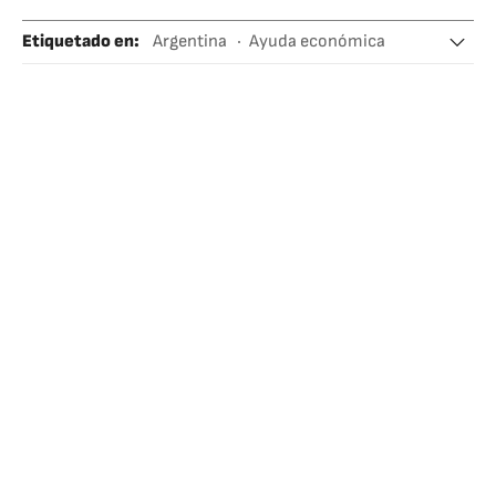
Etiquetado en
:
Argentina
Ayuda económica
Cooperación y desarrollo
Sudamérica
Latinoamérica
América
Relaciones exteriores
Sociedad