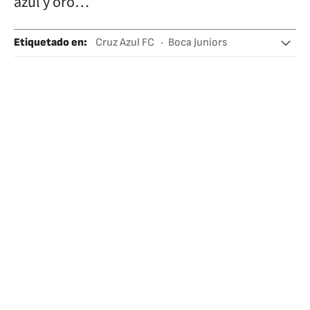
azul y oro…
Etiquetado en
:
Cruz Azul FC
Boca Juniors
Fichajes
Fútbol
Equipos
Deportistas
Deportes
Gente
Sociedad