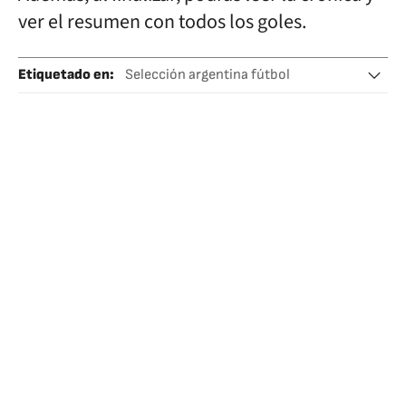
ver el resumen con todos los goles.
Etiquetado en
:
Selección argentina fútbol
Selección colombiana fútbol
Mundial Clasificacion Sudamerica
Selección colombiana
Fase clasificatoria
Clasificación deportiva
Mundial fútbol
Selecciones deportivas
Copa del Mundo
Fútbol
Campeonato mundial
Competiciones
Deportes