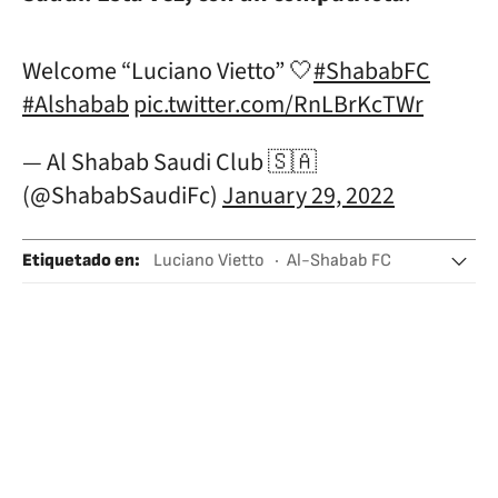
Welcome “Luciano Vietto” 🤍
#ShababFC
#Alshabab
pic.twitter.com/RnLBrKcTWr
— Al Shabab Saudi Club 🇸🇦
(@ShababSaudiFc)
January 29, 2022
Etiquetado en
:
Luciano Vietto
Al-Shabab FC
Éver Banega
Arabia Saudí
Península arábiga
Equipos
Fútbol
Oriente próximo
Asia
Deportes