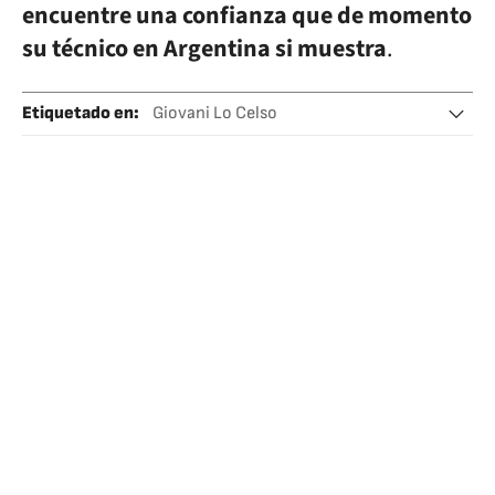
encuentre una confianza que de momento
su técnico en Argentina si muestra
.
Etiquetado en
:
Giovani Lo Celso
Selección argentina fútbol
Mundial Clasificacion Sudamerica
Tottenham Hotspur
Fase clasificatoria
Clasificación deportiva
Mundial fútbol
Selecciones deportivas
Copa del Mundo
Fútbol
Campeonato mundial
Equipos
Competiciones
Deportes