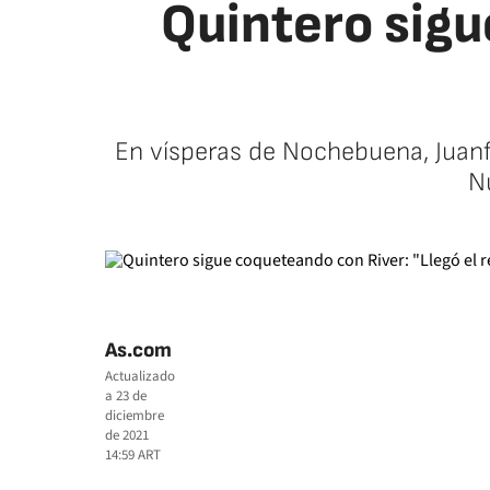
Quintero sigu
En vísperas de Nochebuena, Juanf
N
As.com
Actualizado
a
23 de
diciembre
de 2021
14:59
ART