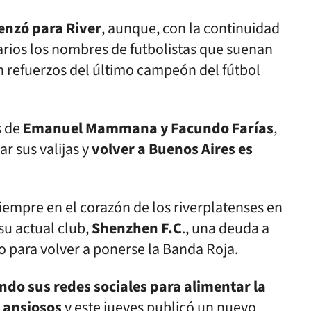
enzó para River
, aunque, con la continuidad
rios los nombres de futbolistas que suenan
n refuerzos del último campeón del fútbol
s de
Emanuel Mammana y Facundo Farías
,
r sus valijas y
volver a Buenos Aires es
siempre en el corazón de los riverplatenses en
su actual club,
Shenzhen F.C
., una deuda a
o para volver a ponerse la Banda Roja.
ando sus redes sociales para alimentar la
n ansiosos
y este jueves publicó un nuevo