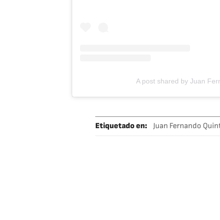
A post shared by Juan Fer
Etiquetado en
:
Juan Fernando Quin
River Plate
Se
Ligas fútbol
Fú