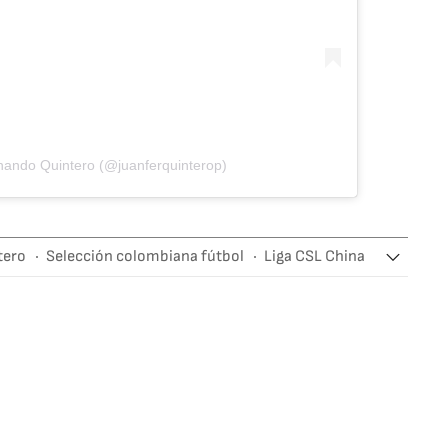
nando Quintero (@juanferquinterop)
tero
Selección colombiana fútbol
Liga CSL China
lección colombiana
Selecciones deportivas
tbol
Equipos
Competiciones
Deportes