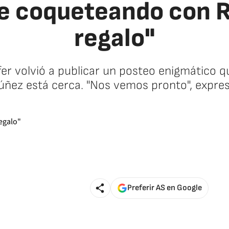
e coqueteando con Ri
regalo"
er volvió a publicar un posteo enigmático q
úñez está cerca. "Nos vemos pronto", expres
Preferir AS en Google