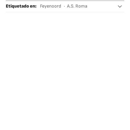
Etiquetado en
:
Feyenoord
A.S. Roma
José Mourinho
Fichajes
Equipos
Fútbol
Deportistas
Deportes
Gente
Sociedad