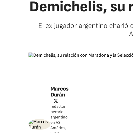
Demichelis, su 
El ex jugador argentino charló c
A
Marcos
Durán
twitter
redactor
becario
argentino
en AS
América,