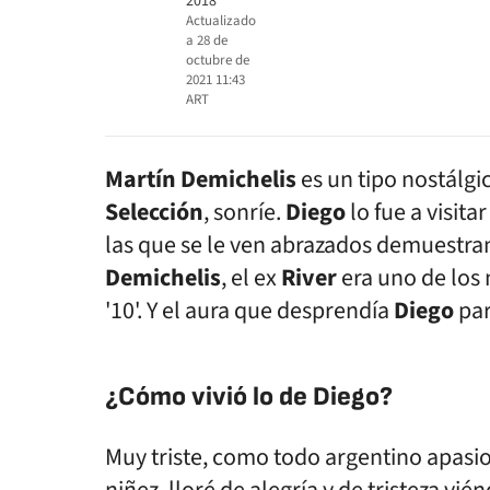
2018
Actualizado
a
28 de
octubre de
2021 11:43
ART
Martín Demichelis
es un tipo nostálg
Selección
, sonríe.
Diego
lo fue a visit
las que se le ven abrazados demuestra
Demichelis
, el ex
River
era uno de los
'10'. Y el aura que desprendía
Diego
pa
¿Cómo vivió lo de Diego?
Muy triste, como todo argentino apasio