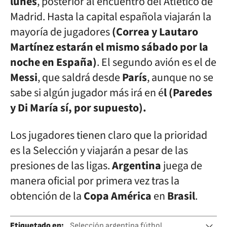
lunes
, posterior al encuentro del Atlético de
Madrid. Hasta la capital española viajarán la
mayoría de jugadores
(Correa y Lautaro
Martínez estarán el mismo sábado por la
noche en España)
. El segundo avión es el de
Messi
, que saldrá desde
París
, aunque no se
sabe si algún jugador más irá en é
l (Paredes
y Di María sí, por supuesto).
Los jugadores tienen claro que la prioridad
es la Selección y viajarán a pesar de las
presiones de las ligas.
Argentina
juega de
manera oficial por primera vez tras la
obtención de la
Copa
América
en
Brasil
.
Etiquetado en
:
Selección argentina fútbol