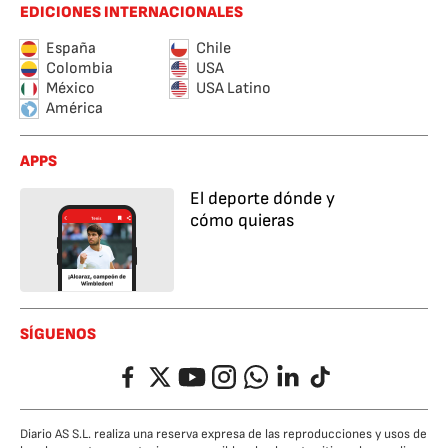
EDICIONES INTERNACIONALES
España
Chile
Colombia
USA
México
USA Latino
América
APPS
El deporte dónde y
cómo quieras
SÍGUENOS
Facebook
Twitter
YouTube
Instagram
Whatsapp
LinkedIn
TikTok
Diario AS S.L. realiza una reserva expresa de las reproducciones y usos de