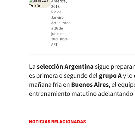
América,
2018
Rio de
Janeiro
Actualizado
a
26 de
junio de
2021 18:24
ART
La
selección Argentina
sigue preparan
es primera o segundo del
grupo A
y lo 
mañana fría en
Buenos
Aires
, el equi
entrenamiento matutino adelantando un
NOTICIAS RELACIONADAS