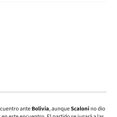
encuentro ante
Bolivia
, aunque
Scaloni
no dio
 en este encuentro. El partido se jugará a las