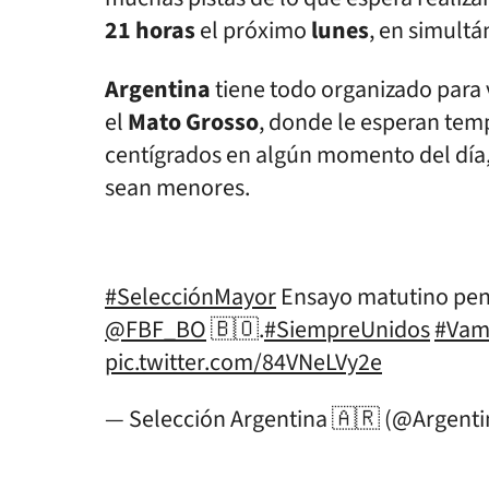
21
horas
el próximo
lunes
, en simult
Argentina
tiene todo organizado para 
el
Mato Grosso
, donde le esperan tem
centígrados en algún momento del día,
sean menores.
#SelecciónMayor
Ensayo matutino pens
@FBF_BO
🇧🇴.
#SiempreUnidos
#Vam
pic.twitter.com/84VNeLVy2e
— Selección Argentina 🇦🇷 (@Argent