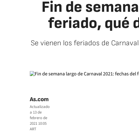
Fin de semana 
feriado, qué 
Se vienen los feriados de Carnaval
As.com
Actualizado
a
13 de
febrero de
2021 10:05
ART