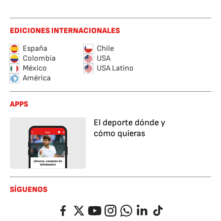
EDICIONES INTERNACIONALES
España
Chile
Colombia
USA
México
USA Latino
América
APPS
El deporte dónde y
cómo quieras
SÍGUENOS
Facebook
Twitter
YouTube
Instagram
Whatsapp
LinkedIn
TikTok