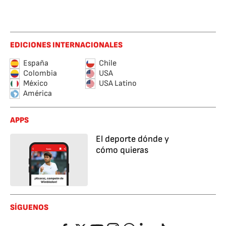
EDICIONES INTERNACIONALES
España
Chile
Colombia
USA
México
USA Latino
América
APPS
El deporte dónde y
cómo quieras
SÍGUENOS
Facebook
Twitter
YouTube
Instagram
Whatsapp
LinkedIn
TikTok