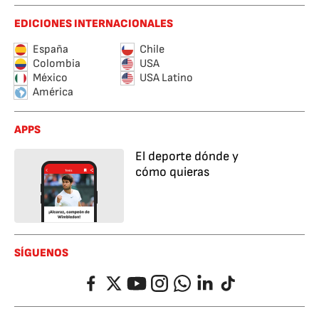
EDICIONES INTERNACIONALES
España
Chile
Colombia
USA
México
USA Latino
América
APPS
El deporte dónde y
cómo quieras
SÍGUENOS
Facebook
Twitter
YouTube
Instagram
Whatsapp
LinkedIn
TikTok