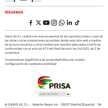
SÍGUENOS
Facebook
Twitter
YouTube
Instagram
Whatsapp
LinkedIn
TikTok
Diario AS S.L. realiza una reserva expresa de las reproducciones y usos de
las obras y otras prestaciones accesibles desde este sitio web a medios
de lectura mecánica u otros medios que resulten adecuados a tal fin de
conformidad con el artículo 67.3 del Real Decreto-ley 24/2021, de 2 de
noviembre.
Contacto
Aviso legal
Política de privacidad
Política de cookies
Configuración de cookies
Accesibilidad
© DIARIO AS, S.L. - Valentín Beato 44 - 28037 Madrid [España] - Tel.