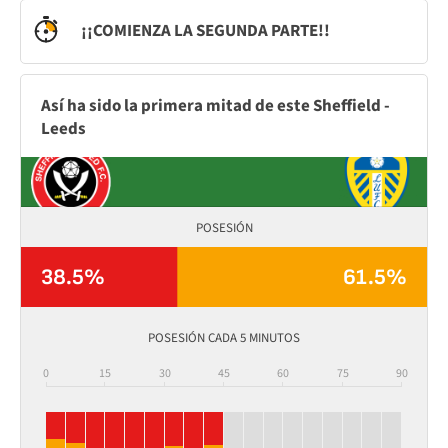
¡¡COMIENZA LA SEGUNDA PARTE!!
Así ha sido la primera mitad de este Sheffield -
Leeds
POSESIÓN
38.5%
61.5%
POSESIÓN CADA 5 MINUTOS
0
15
30
45
60
75
90