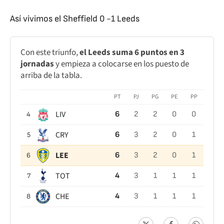
Así vivimos el Sheffield 0 -1 Leeds
Con este triunfo,
el Leeds suma 6 puntos en 3
jornadas
y empieza a colocarse en los puesto de
arriba de la tabla.
PT
PJ
PG
PE
PP
LIV
6
2
2
0
0
4
CRY
6
3
2
0
1
5
LEE
6
3
2
0
1
6
TOT
4
3
1
1
1
7
CHE
4
3
1
1
1
8