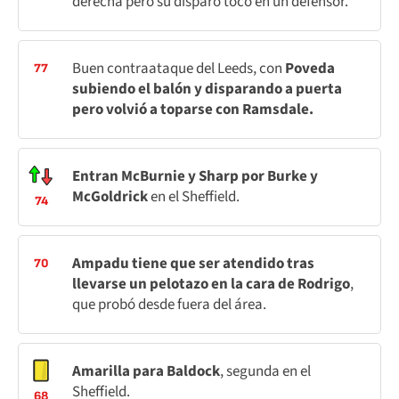
derecha pero su disparo tocó en un defensor.
Buen contraataque del Leeds, con
Poveda
77
subiendo el balón y disparando a puerta
pero volvió a toparse con Ramsdale.
Entran McBurnie y Sharp por Burke y
McGoldrick
en el Sheffield.
74
Ampadu tiene que ser atendido tras
70
llevarse un pelotazo en la cara de Rodrigo
,
que probó desde fuera del área.
Amarilla para Baldock
, segunda en el
Sheffield.
68