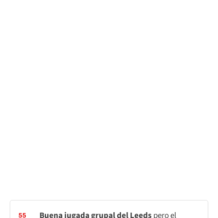
Buena jugada grupal del Leeds
pero el
55