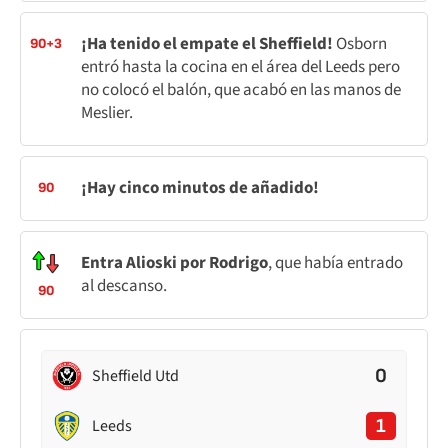
¡Ha tenido el empate el Sheffield!
Osborn
90+3
entró hasta la cocina en el área del Leeds pero
no colocó el balón, que acabó en las manos de
Meslier.
¡Hay cinco minutos de añadido!
90
Entra Alioski por Rodrigo
, que había entrado
al descanso.
90
0
Sheffield Utd
1
Leeds