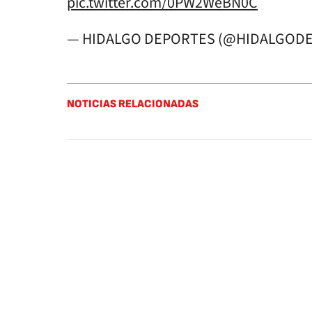
pic.twitter.com/0PW2WeBN0C
— HIDALGO DEPORTES (@HIDALGOD
NOTICIAS RELACIONADAS