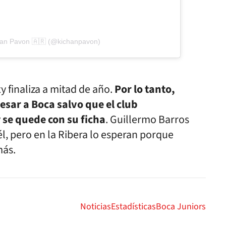
tian Pavon 🇦🇷 (@kichanpavon)
 finaliza a mitad de año.
Por lo tanto,
sar a Boca salvo que el club
 se quede con su ficha
. Guillermo Barros
l, pero en la Ribera lo esperan porque
más.
Noticias
Estadísticas
Boca Juniors