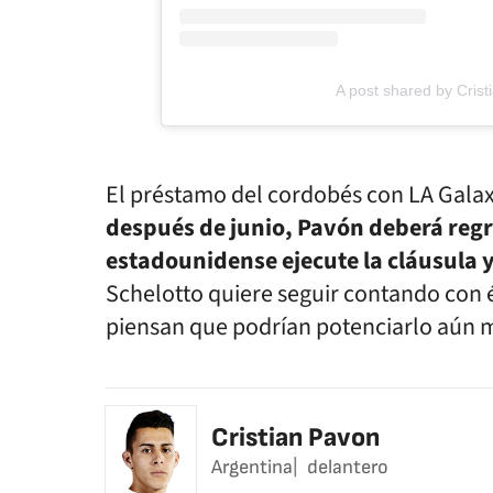
A post shared by Cris
El préstamo del cordobés con LA Galaxy
después de junio, Pavón deberá regre
estadounidense ejecute la cláusula y
Schelotto quiere seguir contando con é
piensan que podrían potenciarlo aún 
Cristian Pavon
Argentina
delantero